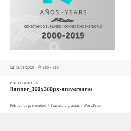
Publicado
Tamaño
15/01/2020
360 × 360
el
completo
Navegación
PUBLICADO EN
de
Banner_360x360px-aniversario
entradas
Política de privacidad
Funciona gracias a WordPress