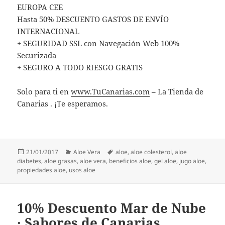
EUROPA CEE
Hasta 50% DESCUENTO GASTOS DE ENVÍO
INTERNACIONAL
+ SEGURIDAD SSL con Navegación Web 100%
Securizada
+ SEGURO A TODO RIESGO GRATIS
Solo para ti en
www.TuCanarias.com
– La Tienda de
Canarias . ¡Te esperamos.
Publicado
Categorías
Etiquetas
21/01/2017
Aloe Vera
aloe
,
aloe colesterol
,
aloe
el
diabetes
,
aloe grasas
,
aloe vera
,
beneficios aloe
,
gel aloe
,
jugo aloe
,
propiedades aloe
,
usos aloe
10% Descuento Mar de Nube
· Sabores de Canarias