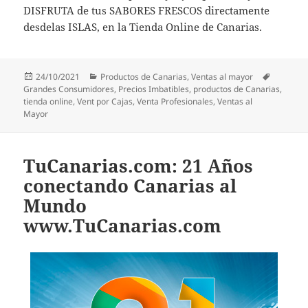
DISFRUTA de tus SABORES FRESCOS directamente
desdelas ISLAS, en la Tienda Online de Canarias.
Publicado
Categorías
Etiqueta
24/10/2021
Productos de Canarias
,
Ventas al mayor
el
Grandes Consumidores
,
Precios Imbatibles
,
productos de Canarias
,
tienda online
,
Vent por Cajas
,
Venta Profesionales
,
Ventas al
Mayor
TuCanarias.com: 21 Años
conectando Canarias al
Mundo
www.TuCanarias.com