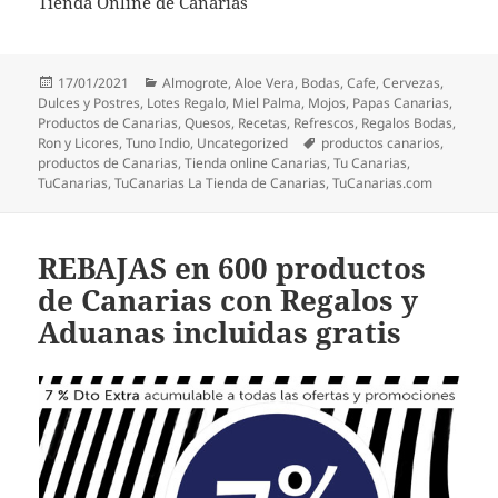
Tienda Online de Canarias
Publicado
Categorías
17/01/2021
Almogrote
,
Aloe Vera
,
Bodas
,
Cafe
,
Cervezas
,
el
Dulces y Postres
,
Lotes Regalo
,
Miel Palma
,
Mojos
,
Papas Canarias
,
Productos de Canarias
,
Quesos
,
Recetas
,
Refrescos
,
Regalos Bodas
,
Etiquetas
Ron y Licores
,
Tuno Indio
,
Uncategorized
productos canarios
,
productos de Canarias
,
Tienda online Canarias
,
Tu Canarias
,
TuCanarias
,
TuCanarias La Tienda de Canarias
,
TuCanarias.com
REBAJAS en 600 productos
de Canarias con Regalos y
Aduanas incluidas gratis