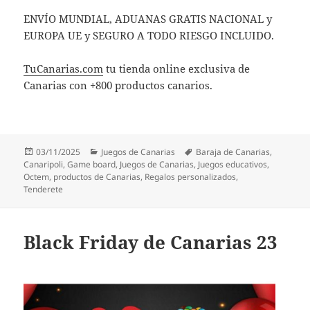
ENVÍO MUNDIAL, ADUANAS GRATIS NACIONAL y
EUROPA UE y SEGURO A TODO RIESGO INCLUIDO.
TuCanarias.com
tu tienda online exclusiva de
Canarias con +800 productos canarios.
Publicado
Categorías
Etiquetas
03/11/2025
Juegos de Canarias
Baraja de Canarias
,
el
Canaripoli
,
Game board
,
Juegos de Canarias
,
Juegos educativos
,
Octem
,
productos de Canarias
,
Regalos personalizados
,
Tenderete
Black Friday de Canarias 23