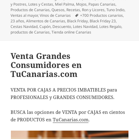
el
y Postres
,
Lotes y Cestas
,
Miel Palma
,
Mojos
,
Papas Canarias
,
Productos de Canarias
,
Quesos
,
Recetas
,
Ron y Licores
,
Tuno Indio
,
Etiquetas
Ventas al mayor
,
Vinos de Canarias
+700 Productos canarios
,
23 años
,
Alimentos de Canarias
,
Black Friday
,
Black Friday 23
,
Cestas Navidad
,
Cupón
,
Descuento
,
Lotes Navidad
,
Lotes Regalo
,
productos de Canarias
,
Tienda online Canarias
Venta Grandes
Consumidores en
TuCanarias.com
VENTA POR CAJAS A PRECIOS IMBATIBLES para
PROFESIONALES y GRANDES CONSUMIDORES.
BUSCA las opciones de VENTA por CAJAS en cientos
de PRODUCTOS en
TuCanarias.com
.