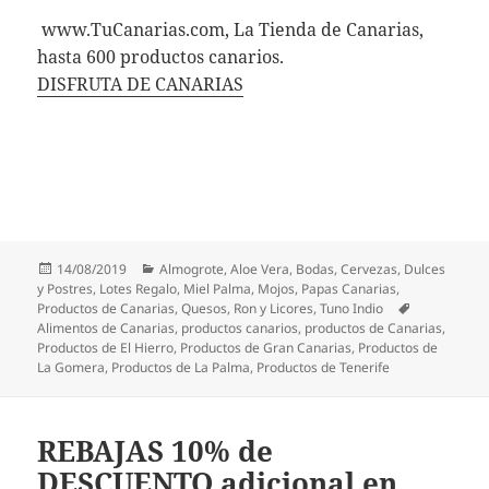
www.TuCanarias.com, La Tienda de Canarias,
hasta 600 productos canarios.
DISFRUTA DE CANARIAS
Publicado
Categorías
14/08/2019
Almogrote
,
Aloe Vera
,
Bodas
,
Cervezas
,
Dulces
el
y Postres
,
Lotes Regalo
,
Miel Palma
,
Mojos
,
Papas Canarias
,
Etiquetas
Productos de Canarias
,
Quesos
,
Ron y Licores
,
Tuno Indio
Alimentos de Canarias
,
productos canarios
,
productos de Canarias
,
Productos de El Hierro
,
Productos de Gran Canarias
,
Productos de
La Gomera
,
Productos de La Palma
,
Productos de Tenerife
REBAJAS 10% de
DESCUENTO adicional en