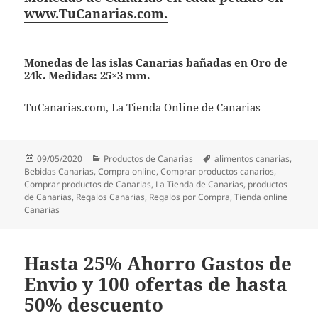
www.TuCanarias.com.
Monedas de las islas Canarias bañadas en Oro de
24k. Medidas: 25×3 mm.
TuCanarias.com, La Tienda Online de Canarias
Publicado
Categorías
Etiquetas
09/05/2020
Productos de Canarias
alimentos canarias
,
el
Bebidas Canarias
,
Compra online
,
Comprar productos canarios
,
Comprar productos de Canarias
,
La Tienda de Canarias
,
productos
de Canarias
,
Regalos Canarias
,
Regalos por Compra
,
Tienda online
Canarias
Hasta 25% Ahorro Gastos de
Envio y 100 ofertas de hasta
50% descuento