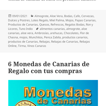
Publicado
Categorías
09/01/2021
Almogrote
,
Aloe Vera
,
Bodas
,
Cafe
,
Cervezas
,
el
Dulces y Postres
,
Lotes Regalo
,
Miel Palma
,
Mojos
,
Papas Canarias
,
Productos de Canarias
,
Quesos
,
Refrescos
,
Regalos Bodas
,
Ron y
Etiquetas
Licores
,
Tuno Indio
alimentos canarias
,
almogrote
,
aloe
canarias
,
aloe vera
,
Ambrosías
,
arehucas
,
Chocolates
,
Flor de
Chasna
,
mojos
,
Munchitos
,
Penca Zabila
,
productos canarios
,
productos de Canarias
,
Rebajas
,
Rebajas de Canarias
,
Rebajas
Online
,
Tirma
,
Vinos Canaras
6 Monedas de Canarias de
Regalo con tus compras