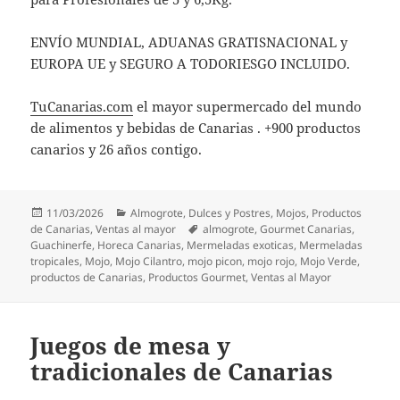
ENVÍO MUNDIAL, ADUANAS GRATISNACIONAL y
EUROPA UE y SEGURO A TODORIESGO INCLUIDO.
TuCanarias.com
el mayor supermercado del mundo
de alimentos y bebidas de Canarias . +900 productos
canarios y 26 años contigo.
Publicado
Categorías
11/03/2026
Almogrote
,
Dulces y Postres
,
Mojos
,
Productos
el
Etiquetas
de Canarias
,
Ventas al mayor
almogrote
,
Gourmet Canarias
,
Guachinerfe
,
Horeca Canarias
,
Mermeladas exoticas
,
Mermeladas
tropicales
,
Mojo
,
Mojo Cilantro
,
mojo picon
,
mojo rojo
,
Mojo Verde
,
productos de Canarias
,
Productos Gourmet
,
Ventas al Mayor
Juegos de mesa y
tradicionales de Canarias