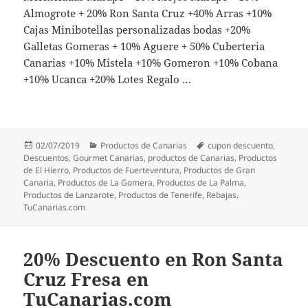
Almogrote + 20% Ron Santa Cruz +40% Arras +10%
Cajas Minibotellas personalizadas bodas +20%
Galletas Gomeras + 10% Aguere + 50% Cuberteria
Canarias +10% Mistela +10% Gomeron +10% Cobana
+10% Ucanca +20% Lotes Regalo …
Publicado
Categorías
Etiquetas
02/07/2019
Productos de Canarias
cupon descuento
,
el
Descuentos
,
Gourmet Canarias
,
productos de Canarias
,
Productos
de El Hierro
,
Productos de Fuerteventura
,
Productos de Gran
Canaria
,
Productos de La Gomera
,
Productos de La Palma
,
Productos de Lanzarote
,
Productos de Tenerife
,
Rebajas
,
TuCanarias.com
20% Descuento en Ron Santa
Cruz Fresa en
TuCanarias.com