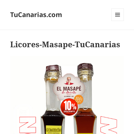
TuCanarias.com
MENÚ
Y
WIDGETS
Licores-Masape-TuCanarias