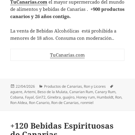
TuCanarias.com
el mayor supermercado del mundo
de alimentos y bebidas de Canarias .
+900 productos
canarios y
26 años co
ntigo.
La venta de Bebidas Alcohólicas está prohibida a
menores de 18 años. Consuma con moderación..
TuCanarias.com
Publicado
Categorías
Etiquetas
22/04/2026
Productos de Canarias
,
Ron y Licores
el
aguere
,
Artemi
,
Beso de la Mulata
,
Canarian Rum
,
Canary Rum
,
Cobana
,
Fayal
,
Gin72
,
Ginebra
,
guajiro
,
Honey rum
,
Humboldt
,
Ron
,
Ron Aldea
,
Ron Canario
,
Ron de Canarias
,
ronmiel
+120 Bebidas Espirituosas
de Canarias