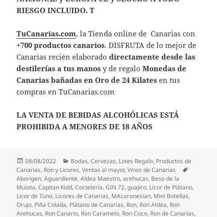
RIESGO INCLUIDO.
T
TuCanarias.com
, la Tienda online de Canarias con
+700 productos canarios
. DISFRUTA de lo mejor de
Canarias recién elaborado
directamente desde las
destilerías a tus manos
y de regalo
Monedas de
Canarias bañadas en Oro de 24 Kilates
en tus
compras en TuCanarias.com
LA VENTA DE BEBIDAS ALCOHÓLICAS ESTÁ
PROHIBIDA A MENORES DE 18 AÑOS
Publicado
Categorías
08/08/2022
Bodas
,
Cervezas
,
Lotes Regalo
,
Productos de
el
Etiquetas
Canarias
,
Ron y Licores
,
Ventas al mayor
,
Vinos de Canarias
Aborigen
,
Aguardiente
,
Aldea Maestro
,
arehucas
,
Beso de la
Mulata
,
Capitan Kidd
,
Coctelería
,
GIN 72
,
guajiro
,
Licor de Plátano
,
Licor de Tuno
,
Licores de Canarias
,
MAcaronesian
,
Mini Botellas
,
Orujo
,
Piña Colada
,
Plátano de Canarias
,
Ron
,
Ron Aldea
,
Ron
Arehucas
,
Ron Canario
,
Ron Caramelo
,
Ron Coco
,
Ron de Canarias
,