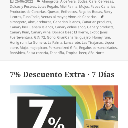
Publicado
Categorías
26/06/2022
Almogrote
,
Aloe Vera
,
Bodas
,
Cafe
,
Cervezas
,
el
Dulces y Postres
,
Lotes Regalo
,
Miel Palma
,
Mojos
,
Papas Canarias
,
Productos de Canarias
,
Quesos
,
Refrescos
,
Regalos Bodas
,
Ron y
Etiquetas
Licores
,
Tuno Indio
,
Ventas al mayor
,
Vinos de Canarias
almogrote
,
aloe
,
arehucas
,
Canarian Islands
,
Canarian products
,
Canary bier
,
Canary Islands
,
Canary online shop
,
Canary products
,
Canary Rum
,
Canary wine
,
Dorada Beer
,
El Hierro
,
Exotic Jams
,
Fuerteventura
,
GIN 72
,
Gofio
,
GranCanaria
,
guajiro
,
Honey rum
,
Honig rum
,
La Gomera
,
La Palma
,
Lanzarote
,
Las Tirajanas
,
Liquor
store
,
Mojo
,
mojo picon
,
Personalized Gifts
,
Regalos personalziados
,
RonAldea
,
Salsa canaria
,
Teneriffa
,
Tropical beer
,
Viña Norte
7% Descuento Extra · 7 Días