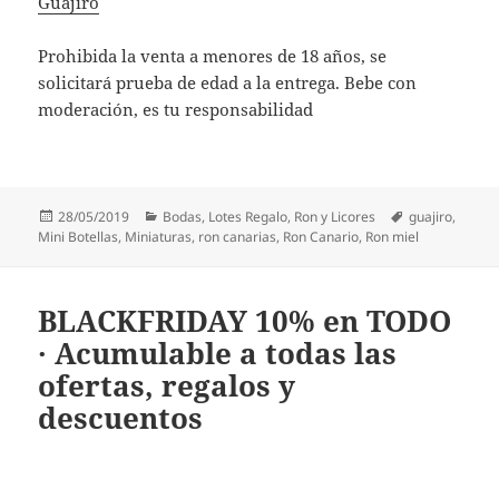
Guajiro
Prohibida la venta a menores de 18 años, se
solicitará prueba de edad a la entrega. Bebe con
moderación, es tu responsabilidad
Publicado
Categorías
Etiquetas
28/05/2019
Bodas
,
Lotes Regalo
,
Ron y Licores
guajiro
,
el
Mini Botellas
,
Miniaturas
,
ron canarias
,
Ron Canario
,
Ron miel
BLACKFRIDAY 10% en TODO
· Acumulable a todas las
ofertas, regalos y
descuentos