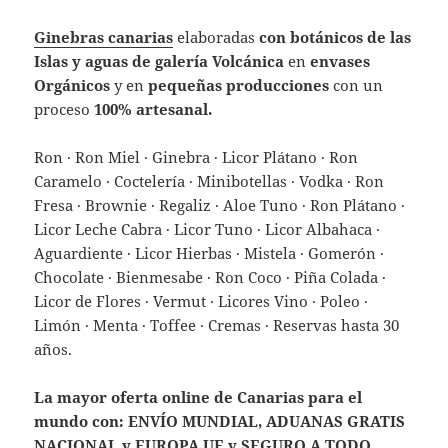
Ginebras canarias
elaboradas
con botánicos de las
Islas y aguas de galería Volcánica
en
envases
Orgánicos
y en
pequeñas producciones
con un
proceso
100% artesanal.
Ron · Ron Miel · Ginebra · Licor Plátano · Ron
Caramelo · Coctelería · Minibotellas · Vodka · Ron
Fresa · Brownie · Regaliz · Aloe Tuno · Ron Plátano ·
Licor Leche Cabra · Licor Tuno · Licor Albahaca ·
Aguardiente · Licor Hierbas · Mistela · Gomerón ·
Chocolate · Bienmesabe · Ron Coco · Piña Colada ·
Licor de Flores · Vermut · Licores Vino · Poleo ·
Limón · Menta · Toffee · Cremas · Reservas hasta 30
años.
La mayor oferta online de Canarias para el
mundo con:
ENVÍO MUNDIAL,
ADUANAS GRATIS
NACIONAL y EUROPA UE y SEGURO A TODO