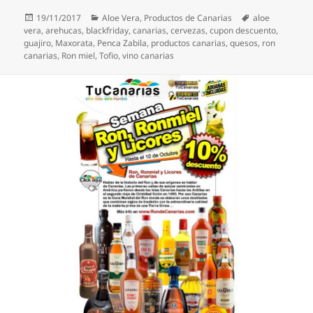
Publicado
Categorías
Etiquetas
19/11/2017
Aloe Vera
,
Productos de Canarias
aloe
el
vera
,
arehucas
,
blackfriday
,
canarias
,
cervezas
,
cupon descuento
,
guajiro
,
Maxorata
,
Penca Zabila
,
productos canarias
,
quesos
,
ron
canarias
,
Ron miel
,
Tofio
,
vino canarias