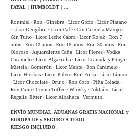
FAYAL | HUMBOLDT | …
Ronmiel · Ron · Ginebra · Licor Gofio · Licor Plátano
· Licor Gengibre · Licor Café · Gin Carmela Mango ·
Gin Tuno · Licor Leche Cabra · Licor Kojak · Ron 7
años · Ron 12 años · Ron 18 años · Ron 30 años · Ron
Oloroso · Aguardiente Caña · Licor Flores · Vodka
Caramelo · Licor Algarroba · Licor Granada y Pitaya ·
Mistela · Gomerón · Licor Menta · Ron Caramelo ·
Licor Hierbas · Licor Poleo · Ron Fresa · Licor Limón
· Licor Chocolate · Orujo · Ron Coco · Piña Colada ·
Ron Caña · Crema Toffee · Whisky · Coktails · Licor
Regaliz ·Bitter · Licor Albahaca · Vermuth.
ENVÍO MUNDIAL, ADUANAS GRATIS NACIONAL y
EUROPA UE y SEGURO A TODO
RIESGO INCLUIDO.