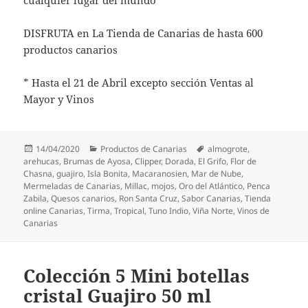
cualquier lugar del mundo
DISFRUTA en La Tienda de Canarias de hasta 600
productos canarios
* Hasta el 21 de Abril excepto sección Ventas al
Mayor y Vinos
Publicado
Categorías
Etiquetas
14/04/2020
Productos de Canarias
almogrote
,
el
arehucas
,
Brumas de Ayosa
,
Clipper
,
Dorada
,
El Grifo
,
Flor de
Chasna
,
guajiro
,
Isla Bonita
,
Macaranosien
,
Mar de Nube
,
Mermeladas de Canarias
,
Millac
,
mojos
,
Oro del Atlántico
,
Penca
Zabila
,
Quesos canarios
,
Ron Santa Cruz
,
Sabor Canarias
,
Tienda
online Canarias
,
Tirma
,
Tropical
,
Tuno Indio
,
Viña Norte
,
Vinos de
Canarias
Colección 5 Mini botellas
cristal Guajiro 50 ml