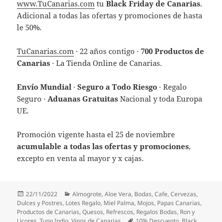
www.TuCanarias.com
tu
Black Friday de Canarias
.
Adicional a todas las ofertas y promociones de hasta
le 50%.
TuCanarias.co
m
· 22 años contigo ·
700 Productos de
Canarias
· La Tienda Online de Canarias.
Envío Mundial
·
Seguro a Todo Riesgo
· Regalo
Seguro ·
Aduanas Gratuitas
Nacional y toda Europa
UE.
Promoción vigente hasta el 25 de noviembre
acumulable a todas las ofertas y promociones
,
excepto en venta al mayor y x cajas.
Publicado
Categorías
22/11/2022
Almogrote
,
Aloe Vera
,
Bodas
,
Cafe
,
Cervezas
,
el
Dulces y Postres
,
Lotes Regalo
,
Miel Palma
,
Mojos
,
Papas Canarias
,
Productos de Canarias
,
Quesos
,
Refrescos
,
Regalos Bodas
,
Ron y
Etiquetas
Licores
,
Tuno Indio
,
Vinos de Canarias
10% Descuento
,
Black