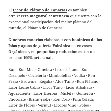
El
Licor de Plátano de Canarias
es también
otra
receta magistral centenaria
que cuenta con la
excepcional participación del mejor plátano del
mundo, el Plátano de Canarias.
Ginebras canarias
elaboradas
con botánicos de las
Islas y aguas de galería Volcánica
en
envases
Orgánicos
y en
pequeñas producciones
con un
proceso
100% artesanal.
Ron · Ron Miel · Ginebra · Licor Plátano · Ron
Caramelo · Coctelería · Minibotellas · Vodka · Ron
Fresa · Brownie · Regaliz · Aloe Tuno · Ron Plátano ·
Licor Leche Cabra · Licor Tuno · Licor Albahaca ·
Aguardiente · Licor Hierbas · Mistela · Gomerón ·
Chocolate · Bienmesabe · Ron Coco · Piña Colada ·
Licor de Flores · Vermut · Licores Vino · Poleo ·
Limón · Menta · Toffee · Cremas · Reservas hasta 30