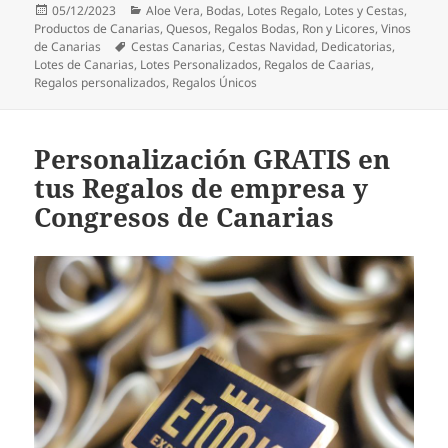
Publicado
Categorías
05/12/2023
Aloe Vera
,
Bodas
,
Lotes Regalo
,
Lotes y Cestas
,
el
Productos de Canarias
,
Quesos
,
Regalos Bodas
,
Ron y Licores
,
Vinos
Etiquetas
de Canarias
Cestas Canarias
,
Cestas Navidad
,
Dedicatorias
,
Lotes de Canarias
,
Lotes Personalizados
,
Regalos de Caarias
,
Regalos personalizados
,
Regalos Únicos
Personalización GRATIS en
tus Regalos de empresa y
Congresos de Canarias