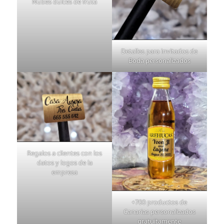
Nubes dulces de fruta
Detalles para invitados de
Boda personalizados
Regalos a clientes con los
datos y logos de la
empresa
+700 productos de
Canarias personalizados
gratuitamente