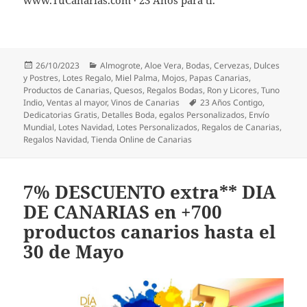
Publicado
Categorías
26/10/2023
Almogrote
,
Aloe Vera
,
Bodas
,
Cervezas
,
Dulces
el
y Postres
,
Lotes Regalo
,
Miel Palma
,
Mojos
,
Papas Canarias
,
Productos de Canarias
,
Quesos
,
Regalos Bodas
,
Ron y Licores
,
Tuno
Etiquetas
Indio
,
Ventas al mayor
,
Vinos de Canarias
23 Años Contigo
,
Dedicatorias Gratis
,
Detalles Boda
,
egalos Personalizados
,
Envío
Mundial
,
Lotes Navidad
,
Lotes Personalizados
,
Regalos de Canarias
,
Regalos Navidad
,
Tienda Online de Canarias
7% DESCUENTO extra** DIA
DE CANARIAS en +700
productos canarios hasta el
30 de Mayo