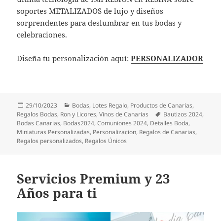
soportes METALIZADOS de lujo y diseños
sorprendentes para deslumbrar en tus bodas y
celebraciones.
Diseña tu personalización aquí:
PERSONALIZADOR
Publicado
Categorías
29/10/2023
Bodas
,
Lotes Regalo
,
Productos de Canarias
,
el
Etiquetas
Regalos Bodas
,
Ron y Licores
,
Vinos de Canarias
Bautizos 2024
,
Bodas Canarias
,
Bodas2024
,
Comuniones 2024
,
Detalles Boda
,
Miniaturas Personalizadas
,
Personalizacion
,
Regalos de Canarias
,
Regalos personalizados
,
Regalos Únicos
Servicios Premium y 23
Años para ti