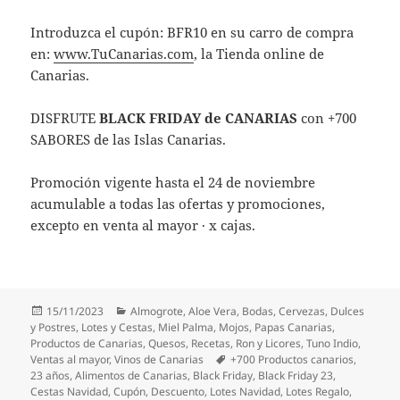
Introduzca el cupón: BFR10 en su carro de compra
en:
www.TuCanarias.com
, la Tienda online de
Canarias.
DISFRUTE
BLACK FRIDAY de CANARIAS
con +700
SABORES de las Islas Canarias.
Promoción vigente hasta el 24 de noviembre
acumulable a todas las ofertas y promociones,
excepto en venta al mayor · x cajas.
Publicado
Categorías
15/11/2023
Almogrote
,
Aloe Vera
,
Bodas
,
Cervezas
,
Dulces
el
y Postres
,
Lotes y Cestas
,
Miel Palma
,
Mojos
,
Papas Canarias
,
Productos de Canarias
,
Quesos
,
Recetas
,
Ron y Licores
,
Tuno Indio
,
Etiquetas
Ventas al mayor
,
Vinos de Canarias
+700 Productos canarios
,
23 años
,
Alimentos de Canarias
,
Black Friday
,
Black Friday 23
,
Cestas Navidad
,
Cupón
,
Descuento
,
Lotes Navidad
,
Lotes Regalo
,