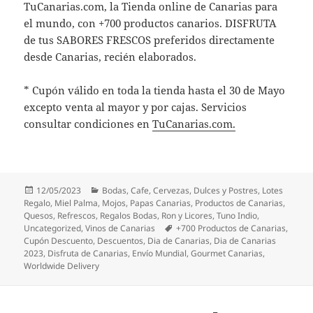
TuCanarias.com, la Tienda online de Canarias para
el mundo, con +700 productos canarios. DISFRUTA
de tus SABORES FRESCOS preferidos directamente
desde Canarias, recién elaborados.
* Cupón válido en toda la tienda hasta el 30 de Mayo
excepto venta al mayor y por cajas. Servicios
consultar condiciones en
TuCanarias.com
.
Publicado
Categorías
12/05/2023
Bodas
,
Cafe
,
Cervezas
,
Dulces y Postres
,
Lotes
el
Regalo
,
Miel Palma
,
Mojos
,
Papas Canarias
,
Productos de Canarias
,
Quesos
,
Refrescos
,
Regalos Bodas
,
Ron y Licores
,
Tuno Indio
,
Etiquetas
Uncategorized
,
Vinos de Canarias
+700 Productos de Canarias
,
Cupón Descuento
,
Descuentos
,
Dia de Canarias
,
Dia de Canarias
2023
,
Disfruta de Canarias
,
Envío Mundial
,
Gourmet Canarias
,
Worldwide Delivery