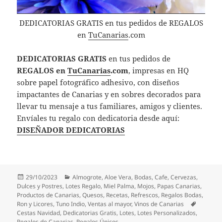
DEDICATORIAS GRATIS en tus pedidos de REGALOS
en
TuCanarias
.com
DEDICATORIAS GRATIS
en tus pedidos de
REGALOS en
TuCanarias
.com
, impresas en HQ
sobre papel fotográfico adhesivo, con diseños
impactantes de Canarias y en sobres decorados para
llevar tu mensaje a tus familiares, amigos y clientes.
Envíales tu regalo con dedicatoria desde aquí:
DISEÑADOR DEDICATORIAS
Publicado
Categorías
29/10/2023
Almogrote
,
Aloe Vera
,
Bodas
,
Cafe
,
Cervezas
,
el
Dulces y Postres
,
Lotes Regalo
,
Miel Palma
,
Mojos
,
Papas Canarias
,
Productos de Canarias
,
Quesos
,
Recetas
,
Refrescos
,
Regalos Bodas
,
Etiqueta
Ron y Licores
,
Tuno Indio
,
Ventas al mayor
,
Vinos de Canarias
Cestas Navidad
,
Dedicatorias Gratis
,
Lotes
,
Lotes Personalizados
,
Regalos de Canarias
,
Regalos Únicos