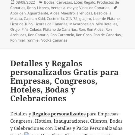
Publicado
Categorías
08/08/2022
Bodas
,
Cervezas
,
Lotes Regalo
,
Productos de
el
Etiquetas
Canarias
,
Ron y Licores
,
Ventas al mayor
,
Vinos de Canarias
Aborigen
,
Aguardiente
,
Aldea Maestro
,
arehucas
,
Beso de la
Mulata
,
Capitan Kidd
,
Coctelería
,
GIN 72
,
guajiro
,
Licor de Plátano
,
Licor de Tuno
,
Licores de Canarias
,
MAcaronesian
,
Mini Botellas
,
Orujo
,
Piña Colada
,
Plátano de Canarias
,
Ron
,
Ron Aldea
,
Ron
Arehucas
,
Ron Canario
,
Ron Caramelo
,
Ron Coco
,
Ron de Canarias
,
Ron miel
,
ronmiel
,
Vodka Canarias
Detalles y Regalos
personalizados Gratis para
Empresas, Congresos,
Hoteles, Bodas y
Celebraciones
Detalles y
Regalos personalizados
para Empresas,
Congresos, Hoteles, Inauguraciones, Clientes, Bodas
y Celebraciones con Detalles y Packs Personalizados